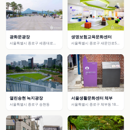
생명보험교육문화센터
광화문광장
서울특별시 종로구 새문안로5길
서울특별시 종로구 세종대로
31 (도렴동)
172
열린송현 녹지광장
서울생활문화센터 체부
서울특별시 종로구 송현동
서울특별시 종로구 체부동 187
성결교회