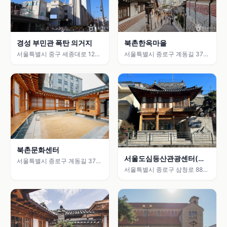
경성 부민관 폭탄 의거지
북촌한옥마을
서울특별시 중구 세종대로 125
서울특별시 종로구 계동길 37
(태평로1가)
(계동)
북촌문화센터
서울도심등산관광센터(북
서울특별시 종로구 계동길 37
악산)
(계동)
서울특별시 종로구 삼청로 88
(삼청동)