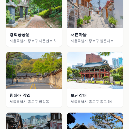
경희궁공원
서촌마을
서울특별시 종로구 새문안로 55
서울특별시 종로구 필운대로 45
(신문로2가)
(누하동)
청와대 앞길
보신각터
서울특별시 종로구 궁정동
서울특별시 종로구 종로 54