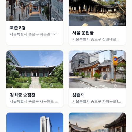
북촌 8경
서울 운현궁
서울특별시 종로구 계동길 37
(계동)
서울특별시 종로구 삼일대로
464
상촌재
경희궁 숭정전
서울특별시 종로구 자하문로17
서울특별시 종로구 새문안로 45
길 12-11 (옥인동)
(신문로2가)