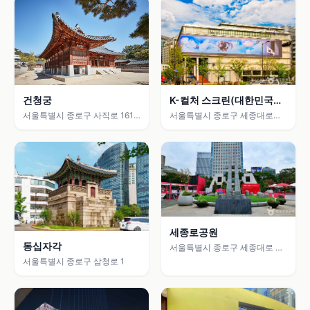
K-컬처 스크린(대한민국역
건청궁
사박물관)
서울특별시 종로구 세종대로
서울특별시 종로구 사직로 161
198 (세종로)
(세종로)
세종로공원
동십자각
서울특별시 종로구 세종대로 지
하189 (세종로)
서울특별시 종로구 삼청로 1