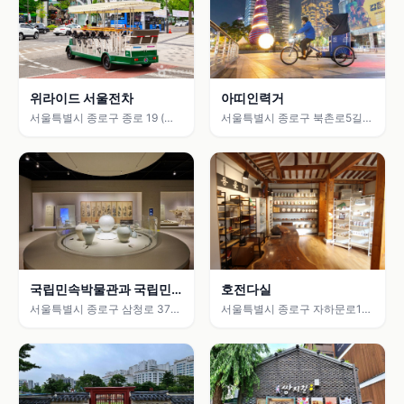
위라이드 서울전차
아띠인력거
서울특별시 종로구 종로 19 (종
서울특별시 종로구 북촌로5길
로1가)
43 (화동)
국립민속박물관과 국립민
호전다실
속박물관 어린이박물관
서울특별시 종로구 삼청로 37
서울특별시 종로구 자하문로11
(세종로)
길 16-2