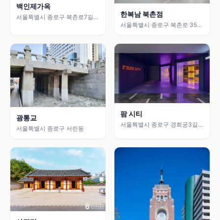
백인제가옥
한복남 북촌점
서울특별시 종로구 북촌로7길
16 (가회동)
서울특별시 종로구 북촌로 35-4
(가회동)
팜 시티
광통교
서울특별시 종로구 경희궁3길
서울특별시 종로구 서린동
3-5 (신문로2가)