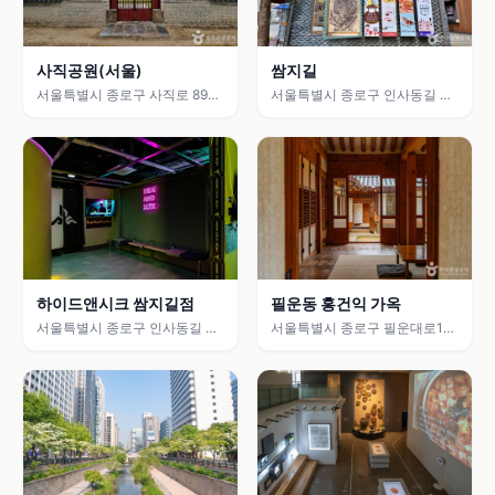
사직공원(서울)
쌈지길
서울특별시 종로구 사직로 89
서울특별시 종로구 인사동길 44
(사직동)
(관훈동)
필운동 홍건익 가옥
하이드앤시크 쌈지길점
서울특별시 종로구 필운대로1길
서울특별시 종로구 인사동길 44
14-4
(관훈동)