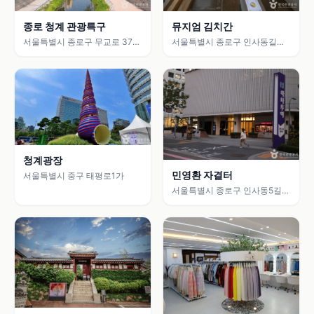
종로 청계 관광특구
뮤지엄 김치간
서울특별시 종로구 무교로 37
서울특별시 종로구 인사동길
(서린동)
35-4 (관훈동)
청계광장
민영환 자결터
서울특별시 중구 태평로1가
서울특별시 종로구 인사동5길
41 (공평동)